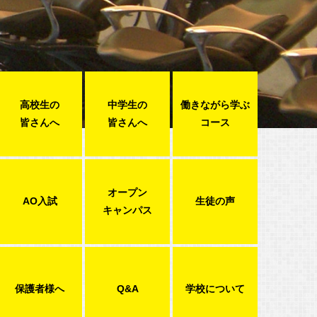
高校生の
中学生の
働きながら学ぶ
皆さんへ
皆さんへ
コース
オープン
AO入試
生徒の声
キャンパス
保護者様へ
Q&A
学校について