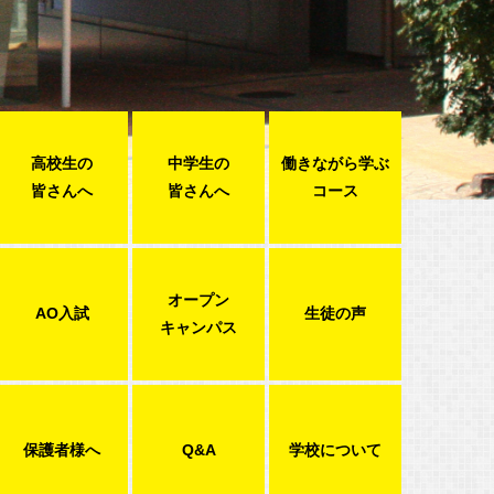
高校生の
中学生の
働きながら学ぶ
皆さんへ
皆さんへ
コース
オープン
AO入試
生徒の声
キャンパス
保護者様へ
Q&A
学校について