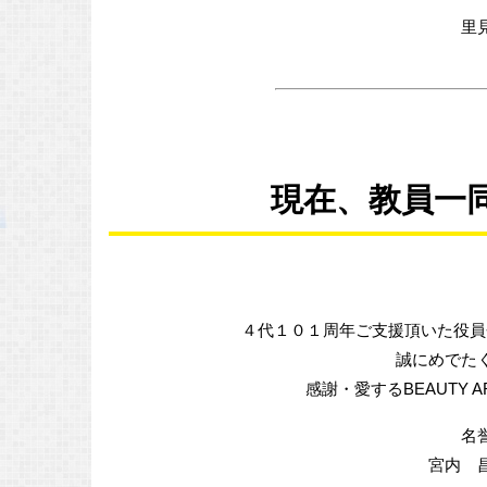
里
現在、教員一
４代１０１周年ご支援頂いた役員
誠にめでた
感謝・愛するBEAUTY 
名
宮内 