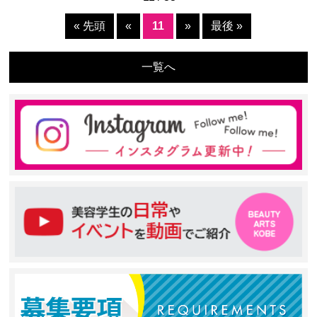
« 先頭
«
11
»
最後 »
一覧へ