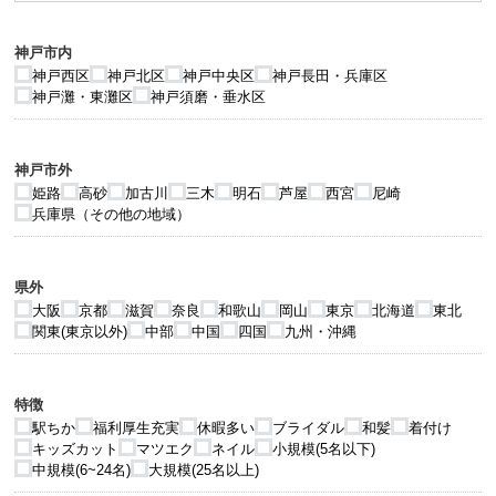
神戸市内
神戸西区
神戸北区
神戸中央区
神戸長田・兵庫区
神戸灘・東灘区
神戸須磨・垂水区
神戸市外
姫路
高砂
加古川
三木
明石
芦屋
西宮
尼崎
兵庫県（その他の地域）
県外
大阪
京都
滋賀
奈良
和歌山
岡山
東京
北海道
東北
関東(東京以外)
中部
中国
四国
九州・沖縄
特徴
駅ちか
福利厚生充実
休暇多い
ブライダル
和髪
着付け
キッズカット
マツエク
ネイル
小規模(5名以下)
中規模(6~24名)
大規模(25名以上)